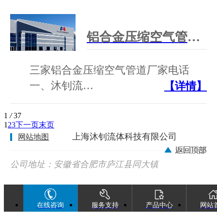
铝合金压缩空气管道厂家电话
三家铝合金压缩空气管道厂家电话
一、沐钊流…
【详情】
1
/
37
1
2
3
下一页
末页
上海沐钊流体科技有限公司
网站地图
公司地址：安徽省合肥市庐江县同大镇
广巢西路88号
在线咨询
服务支持
产品中心
网站