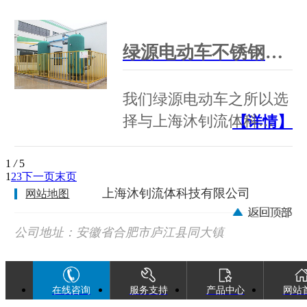
绿源电动车不锈钢管道工程案例！
我们绿源电动车之所以选
择与上海沐钊流体科…
【详情】
1
/
5
1
2
3
下一页
末页
上海沐钊流体科技有限公司
网站地图
公司地址：安徽省合肥市庐江县同大镇
广巢西路88号
在线咨询
服务支持
产品中心
网站