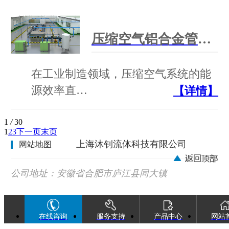
压缩空气铝合金管道生产厂家:沐钊铝合金全性能压缩空气管道
在工业制造领域，压缩空气系统的能
源效率直…
【详情】
1
/
30
1
2
3
下一页
末页
上海沐钊流体科技有限公司
网站地图
公司地址：安徽省合肥市庐江县同大镇
广巢西路88号
在线咨询
服务支持
产品中心
网站