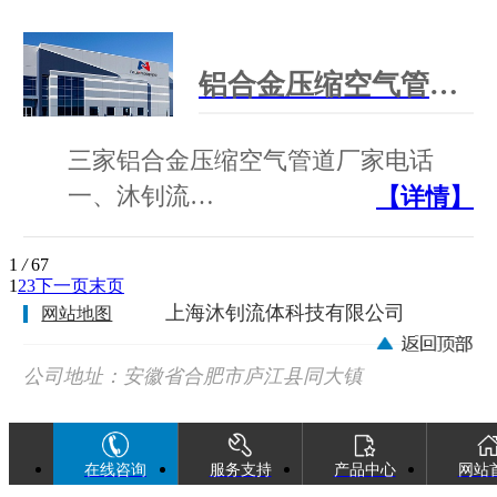
铝合金压缩空气管道厂家电话
三家铝合金压缩空气管道厂家电话
一、沐钊流…
【详情】
1
/
67
1
2
3
下一页
末页
上海沐钊流体科技有限公司
网站地图
公司地址：安徽省合肥市庐江县同大镇
广巢西路88号
在线咨询
服务支持
产品中心
网站