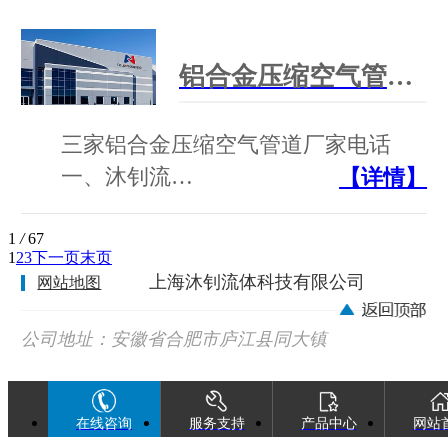
铝合金压缩空气管道厂家电话
三家铝合金压缩空气管道厂家电话
一、沐钊流…
【详情】
1
/
67
1
2
3
下一页
末页
上海沐钊流体科技有限公司
网站地图
公司地址：安徽省合肥市庐江县同大镇
广巢西路88号
在线咨询
服务支持
产品中心
网站