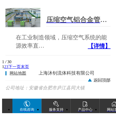
压缩空气铝合金管道生产厂家:沐钊铝合金全性能压缩空气管道
在工业制造领域，压缩空气系统的能
源效率直…
【详情】
1
/
30
1
2
3
下一页
末页
上海沐钊流体科技有限公司
网站地图
公司地址：安徽省合肥市庐江县同大镇
广巢西路88号
在线咨询
服务支持
产品中心
网站