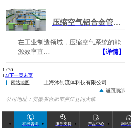
压缩空气铝合金管道生产厂家:沐钊铝合金全性能压缩空气管道
在工业制造领域，压缩空气系统的能
源效率直…
【详情】
1
/
30
1
2
3
下一页
末页
上海沐钊流体科技有限公司
网站地图
公司地址：安徽省合肥市庐江县同大镇
广巢西路88号
在线咨询
服务支持
产品中心
网站