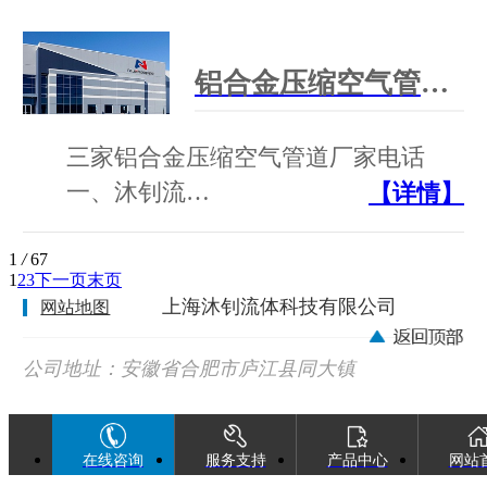
铝合金压缩空气管道厂家电话
三家铝合金压缩空气管道厂家电话
一、沐钊流…
【详情】
1
/
67
1
2
3
下一页
末页
上海沐钊流体科技有限公司
网站地图
公司地址：安徽省合肥市庐江县同大镇
广巢西路88号
在线咨询
服务支持
产品中心
网站