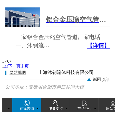
铝合金压缩空气管道厂家电话
三家铝合金压缩空气管道厂家电话
一、沐钊流…
【详情】
1
/
67
1
2
3
下一页
末页
上海沐钊流体科技有限公司
网站地图
公司地址：安徽省合肥市庐江县同大镇
广巢西路88号
在线咨询
服务支持
产品中心
网站